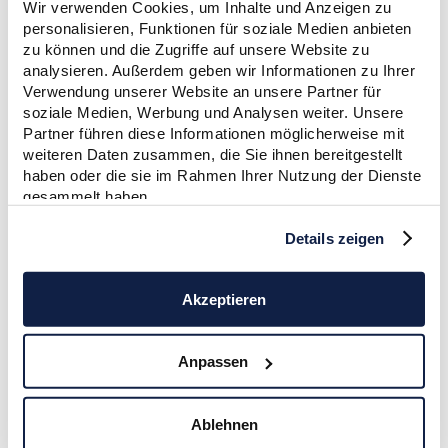
Wir verwenden Cookies, um Inhalte und Anzeigen zu
personalisieren, Funktionen für soziale Medien anbieten
Papier/Material
zu können und die Zugriffe auf unsere Website zu
170 g/m² Bilderdruckpapier matt FSC
analysieren. Außerdem geben wir Informationen zu Ihrer
Verwendung unserer Website an unsere Partner für
soziale Medien, Werbung und Analysen weiter. Unsere
Partner führen diese Informationen möglicherweise mit
Weiterverarbeitung
weiteren Daten zusammen, die Sie ihnen bereitgestellt
silberne Wire-O-Bindung
haben oder die sie im Rahmen Ihrer Nutzung der Dienste
Verpackung
gesammelt haben.
zu 50 Stück in einem Paket verpackt
Details zeigen
Lieferung
Akzeptieren
​frei Haus, Bordsteinkante an eine Adresse
innerhalb Deutschland
Das könnte dich auch interessieren
:
Anpassen
Ablehnen