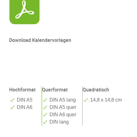
Download Kalendervorlagen
Tischkalender
Tischkalender mit Wire-O und auffaltbarer Stütze
Hochformat
Querformat
Quadratisch
DIN A5
DIN A5 lang
14,8 x 14,8 cm
DIN A6
DIN A5 quer
DIN A6 quer
DIN lang