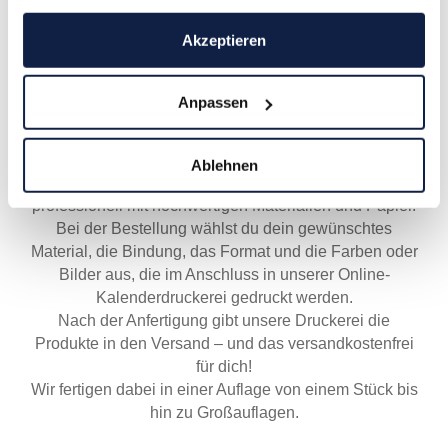
Sonderformaten an. Ebenso kannst du Werbemittel
wie Baumwolltaschen, Schreibunterlagen oder
Akzeptieren
Briefpapier mit deinem Logo personalisieren und
drucken lassen.
Anpassen
Hochwertiger Kalender- und
Werbemitteldruck bei Staudigl-Druck
Ablehnen
Unsere Kalender- und Werbemitteldruckerei arbeitet
professionell mit hochwertigen Materialien und Papier.
Bei der Bestellung wählst du dein gewünschtes
Material, die Bindung, das Format und die Farben oder
Bilder aus, die im Anschluss in unserer Online-
Kalenderdruckerei gedruckt werden.
Nach der Anfertigung gibt unsere Druckerei die
Produkte in den Versand – und das versandkostenfrei
für dich!
Wir fertigen dabei in einer Auflage von einem Stück bis
hin zu Großauflagen.