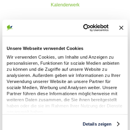
Kalenderwerk
Die verschiedenen Kalenderarten
Unsere Webseite verwendet Cookies
Folgende Kalenderarten bieten wir in unserem
Wir verwenden Cookies, um Inhalte und Anzeigen zu
Kalendershop an:
personalisieren, Funktionen für soziale Medien anbieten
zu können und die Zugriffe auf unsere Website zu
Wandkalender
analysieren. Außerdem geben wir Informationen zu Ihrer
Verwendung unserer Website an unsere Partner für
Monatskalender
soziale Medien, Werbung und Analysen weiter. Unsere
Tischkalender
Partner führen diese Informationen möglicherweise mit
Wandplaner
weiteren Daten zusammen, die Sie ihnen bereitgestellt
Schreibtischunterlagen
haben oder die sie im Rahmen Ihrer Nutzung der Dienste
gesammelt haben.
Unsere Kalenderdruckerei bietet dir dabei auch eine
Details zeigen
Vielzahl an Größen inkl. den gängigen